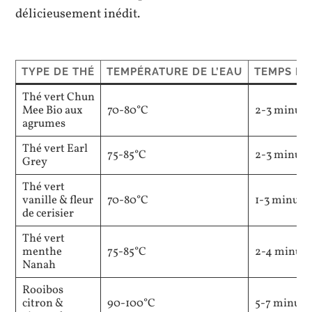
délicieusement inédit.
TYPE DE THÉ
TEMPÉRATURE DE L’EAU
TEMPS D’
Thé vert Chun
Mee Bio aux
70-80°C
2-3 minute
agrumes
Thé vert Earl
75-85°C
2-3 minute
Grey
Thé vert
vanille & fleur
70-80°C
1-3 minute
de cerisier
Thé vert
menthe
75-85°C
2-4 minute
Nanah
Rooibos
citron &
90-100°C
5-7 minute