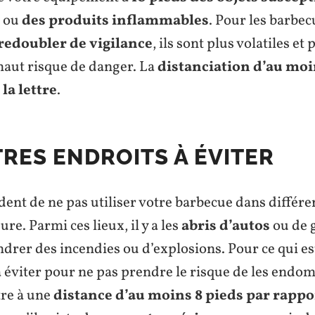
ou
des produits inflammables
. Pour les barbecu
redoubler de vigilance
, ils sont plus volatiles et
haut risque de danger. La
distanciation d’au moi
 la lettre
.
TRES ENDROITS À ÉVITER
udent de ne pas utiliser votre barbecue dans différe
re. Parmi ces lieux, il y a les
abris d’autos
ou de g
drer des incendies ou d’explosions. Pour ce qui es
 à éviter pour ne pas prendre le risque de les endo
tre à une
distance d’au moins 8 pieds par rappor