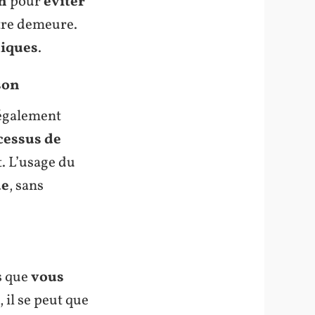
on
pour
éviter
tre demeure.
xiques
.
son
également
cessus de
. L’usage du
ue
, sans
s que
vous
 il se peut que