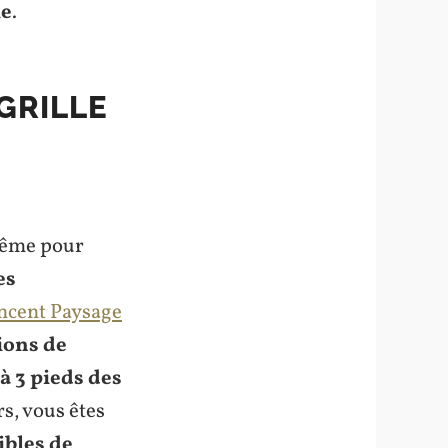
ie
.
GRILLE
 même pour
es
ncent Paysage
ions de
à 3 pieds des
rs, vous êtes
ibles de