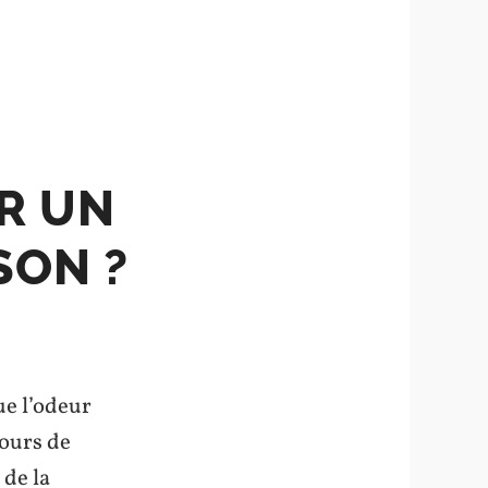
ER UN
SON ?
ue l’odeur
cours de
 de la