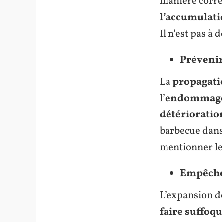
manière correc
l’accumulat
Il n’est pas 
Prévenir
La
propagati
l’
endommage
détérioratio
barbecue dan
mentionner l
Empêcher
L’expansion d
faire suffoq