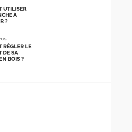
 UTILISER
NCHE À
R ?
POST
 RÉGLER LE
 DE SA
N BOIS ?