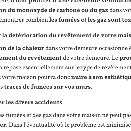
te. Il
doit profiter d’une
excellente ventilati
ion du monoxyde de carbone ou du gaz
dans vo
à démontrer combien
les fumées et les gaz sont to
 la détérioration du revêtement de votre mai
on de la chaleur
dans votre demeure occasionne 
ment du revêtement
de votre demeure. Le
pro
n
repose essentiellement sur le type de revêtement
s votre maison pourra donc
nuire à son esthétiq
es
traces de fumées sur vos murs
.
 les divers accidents
es fumées et des gaz dans votre maison ne peut pa
uer
. Dans l’éventualité où le problème est minimisé,