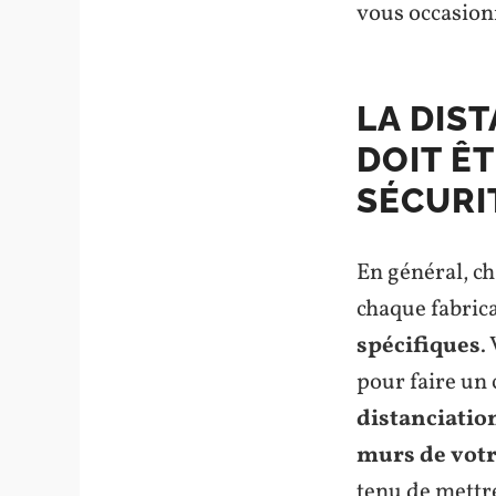
vous occasion
LA DIS
DOIT Ê
SÉCURI
En général, ch
chaque fabrica
spécifiques
.
pour faire un 
distanciatio
murs de vot
tenu de mettr