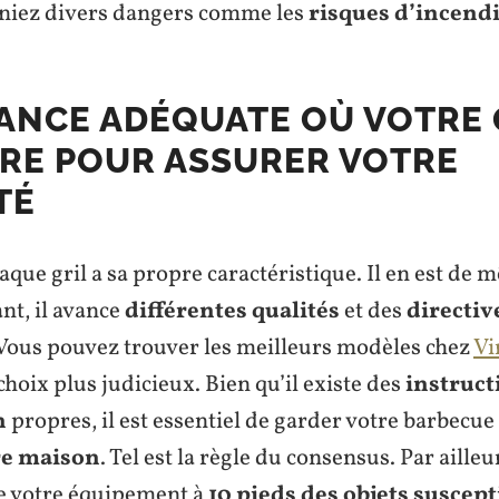
niez divers dangers comme les
risques d’incend
TANCE ADÉQUATE OÙ VOTRE 
TRE POUR ASSURER VOTRE
TÉ
aque gril a sa propre caractéristique. Il en est de
nt, il avance
différentes qualités
et des
directiv
 Vous pouvez trouver les meilleurs modèles chez
Vi
choix plus judicieux. Bien qu’il existe des
instruct
n
propres, il est essentiel de garder votre barbecue
re maison
. Tel est la règle du consensus. Par ailleu
e votre équipement à
10 pieds des objets suscept