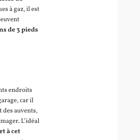
es à gaz, il est
 peuvent
ns de 3 pieds
nts endroits
arage, car il
t des auvents,
mmager. L’idéal
t à cet