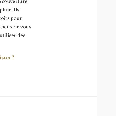
e couverture
luie. Ils
toits pour
dicieux de vous
utiliser des
ison ?