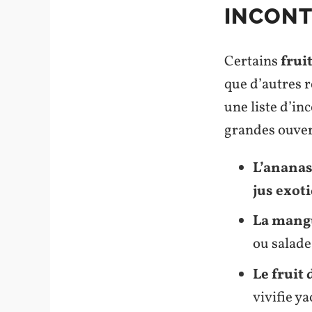
INCON
Certains
frui
que d’autres r
une liste d’in
grandes ouver
L’anana
jus exot
La mang
ou salade
Le fruit 
vivifie ya