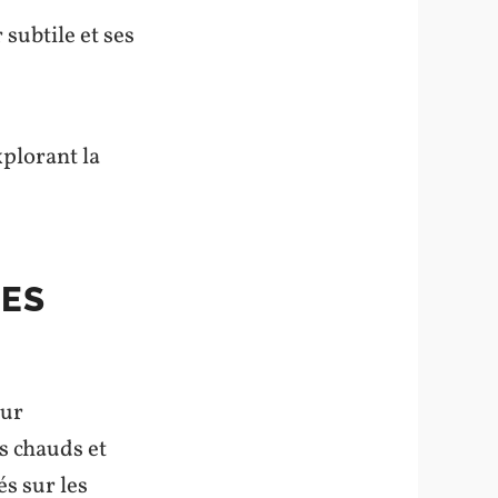
subtile et ses
xplorant la
UES
eur
s chauds et
és sur les