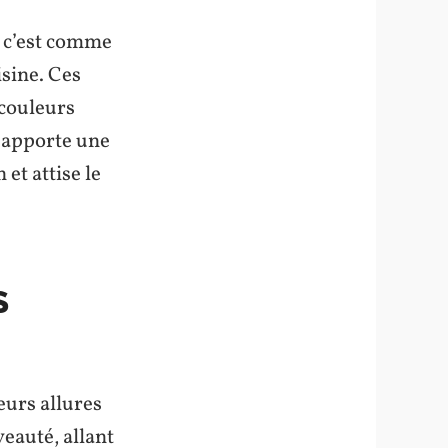
, c’est comme
isine. Ces
 couleurs
é apporte une
et attise le
S
eurs allures
veauté, allant