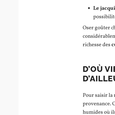
Le jacqu
possibilit
Oser goûter c
considérablem
richesse des
c
D’OÙ V
D’AILLE
Pour saisir la
provenance. C
humides où ils