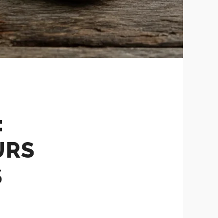
:
URS
S