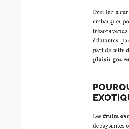
Éveiller la cu
embarquer po
trésors venus 
éclatantes, p
part de cette
d
plaisir gou
POURQU
EXOTIQ
Les
fruits ex
dépaysantes ou