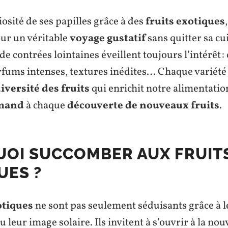
riosité de ses papilles grâce à des
fruits exotiques
ur un véritable
voyage gustatif
sans quitter sa cu
de contrées lointaines éveillent toujours l’intérêt :
arfums intenses, textures inédites… Chaque variét
iversité des fruits
qui enrichit notre alimentation 
rmand
à chaque
découverte de nouveaux fruits
.
OI SUCCOMBER AUX FRUIT
UES ?
otiques
ne sont pas seulement séduisants grâce à l
 leur image solaire. Ils invitent à s’ouvrir à la nou