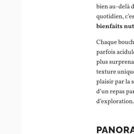
bien au-delà 
quotidien, c’e
bienfaits nu
Chaque bouch
parfois acidul
plus surprena
texture unique
plaisir par la 
d’un repas pa
d’exploration.
PANORA