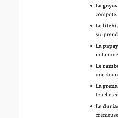
La goyav
compote.
Le litchi
surprendr
La papa
notamment
Le ramb
une douce
La gren
touches s
Le duria
crémeuse