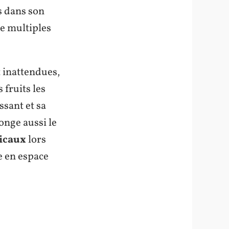
s dans son
de multiples
t inattendues,
 fruits les
sant et sa
longe aussi le
picaux
lors
e en espace