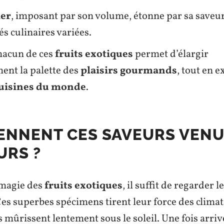
ier
, imposant par son volume, étonne par sa saveur 
és culinaires variées.
hacun de ces
fruits exotiques
permet d’élargir
ent la palette des
plaisirs gourmands
, tout en e
uisines du monde
.
IENNENT CES SAVEURS VEN
URS ?
 magie des
fruits exotiques
, il suffit de regarder l
es superbes spécimens tirent leur force des climat
 mûrissent lentement sous le soleil. Une fois arriv